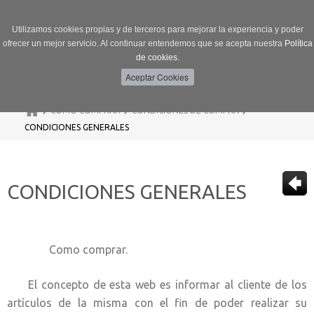
Utilizamos cookies propias y de terceros para mejorar la experiencia y poder
ofrecer un mejor servicio. Al continuar entendemos que se acepta nuestra
Política
de cookies.
Menú
Toggle
navigation
>
>
>
CÓMO COMPRAR
CONDICIONES DE COMPRA
CONDICIONES GENERALES
CONDICIONES GENERALES
Como comprar.
El concepto de esta web es informar al cliente de los
artículos de la misma con el fin de poder realizar su