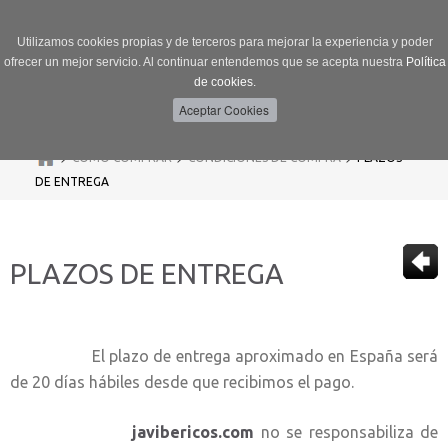
Utilizamos cookies propias y de terceros para mejorar la experiencia y poder
ofrecer un mejor servicio. Al continuar entendemos que se acepta nuestra
Política
de cookies.
Menú
Toggle
navigation
>
>
>
CÓMO COMPRAR
CONDICIONES DE COMPRA
PLAZOS
DE ENTREGA
PLAZOS DE ENTREGA
El plazo de entrega aproximado en España será
de 20 días hábiles desde que recibimos el pago.
javibericos.com
no se responsabiliza de