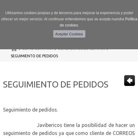
Utilizamos cookies propias y de terceros para mejorar la experiencia y poder
ofrecer un mejor servicio. Al continuar entendemos que se acepta nuestra
Política
de cookies.
Menú
Toggle
navigation
>
>
>
CÓMO COMPRAR
CONDICIONES DE COMPRA
SEGUIMIENTO DE PEDIDOS
SEGUIMIENTO DE PEDIDOS
Seguimiento de pedidos.
Javibericos tiene la posibilidad de hacer un
seguimiento de pedidos ya que como cliente de CORREOS