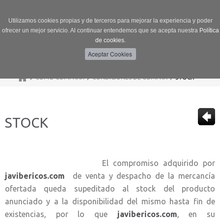
Utilizamos cookies propias y de terceros para mejorar la experiencia y poder
ofrecer un mejor servicio. Al continuar entendemos que se acepta nuestra
Política
de cookies.
Menú
Toggle
navigation
>
>
>
CÓMO COMPRAR
CONDICIONES DE COMPRA
STOCK
STOCK
El compromiso adquirido por
javibericos.com
de venta y despacho de la mercancía
ofertada queda supeditado al stock del producto
anunciado y a la disponibilidad del mismo hasta fin de
existencias, por lo que
javibericos.com
, en su