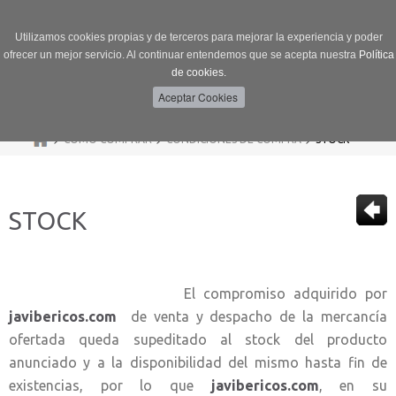
Utilizamos cookies propias y de terceros para mejorar la experiencia y poder
ofrecer un mejor servicio. Al continuar entendemos que se acepta nuestra
Política
de cookies.
Menú
Toggle
navigation
>
>
>
CÓMO COMPRAR
CONDICIONES DE COMPRA
STOCK
STOCK
El compromiso adquirido por
javibericos.com
de venta y despacho de la mercancía
ofertada queda supeditado al stock del producto
anunciado y a la disponibilidad del mismo hasta fin de
existencias, por lo que
javibericos.com
, en su