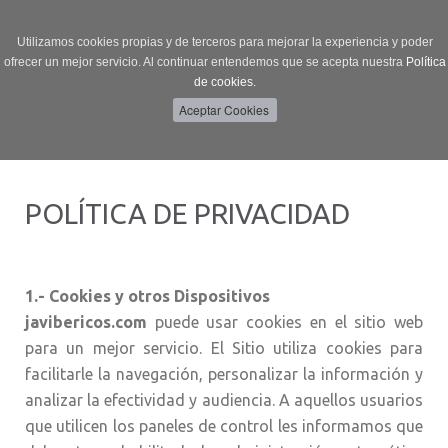
Utilizamos cookies propias y de terceros para mejorar la experiencia y poder
ofrecer un mejor servicio. Al continuar entendemos que se acepta nuestra
Política
de cookies.
Menú
Toggle
navigation
POLÍTICA DE PRIVACIDAD
1.- Cookies y otros Dispositivos
javibericos.com
puede usar cookies en el sitio web
para un mejor servicio. El Sitio utiliza cookies para
facilitarle la navegación, personalizar la información y
analizar la efectividad y audiencia. A aquellos usuarios
que utilicen los paneles de control les informamos que