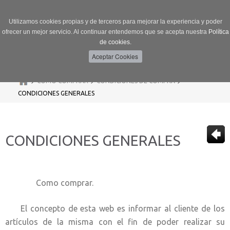
Utilizamos cookies propias y de terceros para mejorar la experiencia y poder
ofrecer un mejor servicio. Al continuar entendemos que se acepta nuestra
Política
de cookies.
Menú
Toggle
navigation
>
>
>
CÓMO COMPRAR
CONDICIONES DE COMPRA
CONDICIONES GENERALES
CONDICIONES GENERALES
Como comprar.
El concepto de esta web es informar al cliente de los
artículos de la misma con el fin de poder realizar su