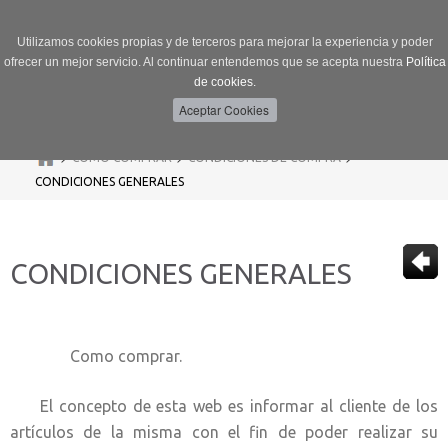
Utilizamos cookies propias y de terceros para mejorar la experiencia y poder
ofrecer un mejor servicio. Al continuar entendemos que se acepta nuestra
Política
de cookies.
Menú
Toggle
navigation
>
>
>
CÓMO COMPRAR
CONDICIONES DE COMPRA
CONDICIONES GENERALES
CONDICIONES GENERALES
Como comprar.
El concepto de esta web es informar al cliente de los
artículos de la misma con el fin de poder realizar su