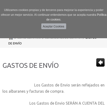
Utilizamos cookies propias y de terceros para mejorar la experiencia y poder
ofrecer un mejor servicio. Al continuar entendemos que se acepta nuestra
Política
de cookies.
Menú
Toggle
navigation
>
>
>
CÓMO COMPRAR
CONDICIONES DE COMPRA
GASTOS
DE ENVÍO
GASTOS DE ENVÍO
Los Gastos de Envio serán reflejados en
los albaranes y facturas de compra.
Los Gastos de Envio SERÁN A CUENTA DEL