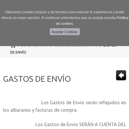
Utilizamos cookies propias y de terceros para mejorar la experiencia y poder
ofrecer un mejor servicio. Al continuar entendemos que se acepta nuestra
Política
de cookies.
Menú
Toggle
navigation
>
>
>
CÓMO COMPRAR
CONDICIONES DE COMPRA
GASTOS
DE ENVÍO
GASTOS DE ENVÍO
Los Gastos de Envio serán reflejados en
los albaranes y facturas de compra.
Los Gastos de Envio SERÁN A CUENTA DEL