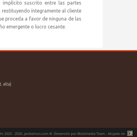
 implícito suscrito entre las partes
, restituyendo íntegramente al cliente
ue proceda a favor de ninguna de las
ño emergente o lucro cesante.
. alta)
ht 2020 - 2026. javibericos.com ®. Desarrollo por
Multimedia Team
- Alojado en