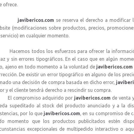
e ofrece.
avibericos.com
se reserva el derecho a modificar l
bsite (modificaciones sobre productos, precios, promocione
 servicio) en cualquier momento.
cemos todos los esfuerzos para ofrecer la información 
raz y sin errores tipográficos. En el caso que en algún mome
po, ajeno en todo momento a la voluntad de
javibericos.co
rrección. De existir un error tipográfico en alguno de los prec
mado una decisión de compra basada en dicho error,
javiber
ror y el cliente tendrá derecho a rescindir su compra.
 compromiso adquirido por
javibericos.com
de venta 
eda supeditado al stock del producto anunciado y a la dis
istencias, por lo que
javibericos.com
, en su compromiso de cal
do momento que los productos publicitados estén dispon
rcunstancias excepcionales de multipedido interactivo o aqu