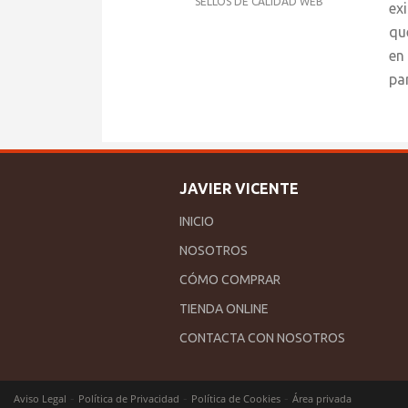
SELLOS DE CALIDAD WEB
ex
qu
en
pa
JAVIER VICENTE
INICIO
NOSOTROS
CÓMO COMPRAR
TIENDA ONLINE
CONTACTA CON NOSOTROS
-
-
-
Aviso Legal
Política de Privacidad
Política de Cookies
Área privada