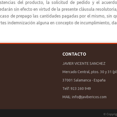
istencias del producto, la solicitud de pedido y el acuerdo
edarán sin efecto en virtud de la presente cláusula resolutoria
 caso de prepago las cantidades pagadas por el mismo, sin q
rtes indemnización alguna en concepto de incumplimiento, da
CONTACTO
JAVIER VICENTE SANCHEZ
Mercado Central, ptos. 30 y 31 (plt
37001 Salamanca - España
Telf: 923 260 949
MAIL:
info@javibericos.com
© Copyrig