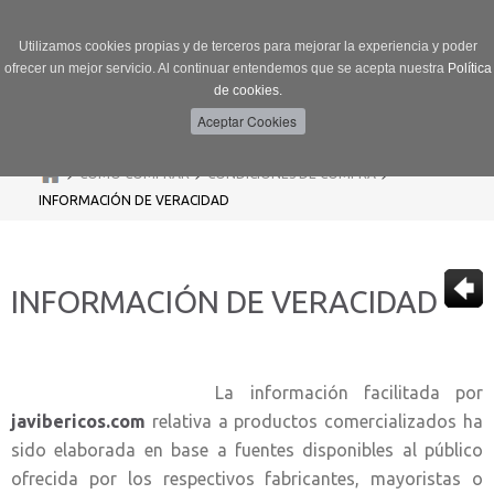
Utilizamos cookies propias y de terceros para mejorar la experiencia y poder
ofrecer un mejor servicio. Al continuar entendemos que se acepta nuestra
Política
de cookies.
Menú
Toggle
navigation
>
>
>
CÓMO COMPRAR
CONDICIONES DE COMPRA
INFORMACIÓN DE VERACIDAD
INFORMACIÓN DE VERACIDAD
La información facilitada por
javibericos.com
relativa a productos comercializados ha
sido elaborada en base a fuentes disponibles al público
ofrecida por los respectivos fabricantes, mayoristas o