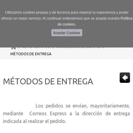
Utilizamos cookies propias y de terceros para mejorar la experiencia y poder
ofrecer un mejor servicio. Al continuar entendemos que se acepta nuestra
Política
de cookies.
Menú
Toggle
navigation
>
>
>
CÓMO COMPRAR
CONDICIONES DE COMPRA
MÉTODOS DE ENTREGA
MÉTODOS DE ENTREGA
Los pedidos se envían, mayoritariamente,
mediante Correos Express a la dirección de entrega
indicada al realizar el pedido.