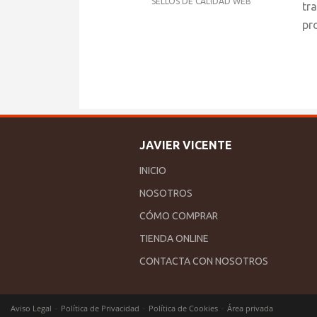
SELLOS DE CALIDAD WEB
tr
pr
JAVIER VICENTE
INICIO
NOSOTROS
CÓMO COMPRAR
TIENDA ONLINE
CONTACTA CON NOSOTROS
-
-
-
Aviso Legal
Política de Privacidad
Política de Cookies
Área privada