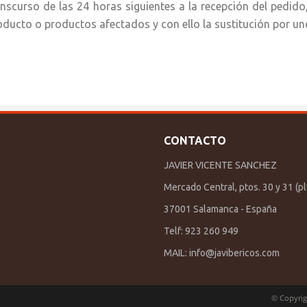
anscurso de las 24 horas siguientes a la recepción del pedido
oducto o productos afectados y con ello la sustitución por un
CONTACTO
JAVIER VICENTE SANCHEZ
Mercado Central, ptos. 30 y 31 (plt
37001 Salamanca - España
Telf: 923 260 949
MAIL:
info@javibericos.com
© Copyrig