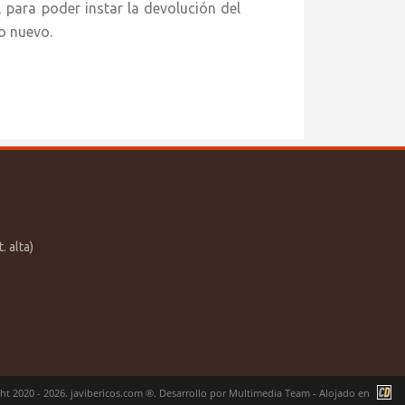
, para poder instar la devolución del
o nuevo.
. alta)
ht 2020 - 2026. javibericos.com ®. Desarrollo por
Multimedia Team
- Alojado en