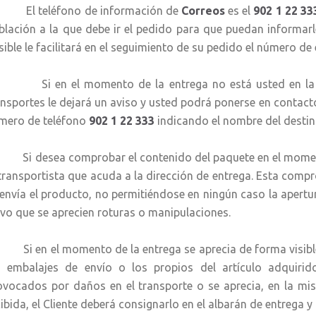
 teléfono de información de
Correos
es el
902 1 22 33
blación a la que debe ir el pedido para que puedan informar
sible le facilitará en el seguimiento de su pedido el número de 
 en el momento de la entrega no está usted en la dir
ansportes le dejará un aviso y usted podrá ponerse en contacto 
mero de teléfono
902 1 22 333
indicando el nombre del destina
 desea comprobar el contenido del paquete en el momento 
 transportista que acuda a la dirección de entrega. Esta comp
 envía el producto, no permitiéndose en ningún caso la apertu
lvo que se aprecien roturas o manipulaciones.
 en el momento de la entrega se aprecia de forma visible 
s embalajes de envío o los propios del artículo adquirid
ovocados por daños en el transporte o se aprecia, en la mi
cibida, el Cliente deberá consignarlo en el albarán de entrega 