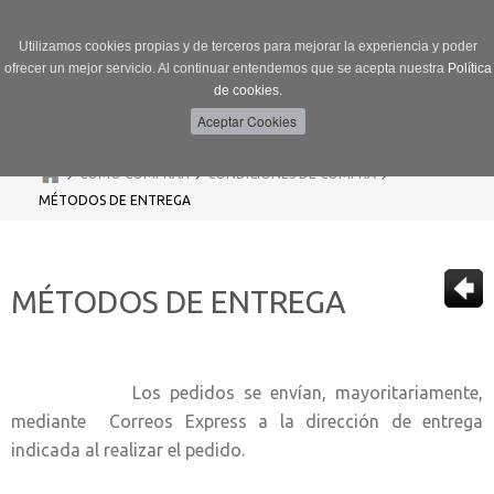
Utilizamos cookies propias y de terceros para mejorar la experiencia y poder
ofrecer un mejor servicio. Al continuar entendemos que se acepta nuestra
Política
de cookies.
Menú
Toggle
navigation
>
>
>
CÓMO COMPRAR
CONDICIONES DE COMPRA
MÉTODOS DE ENTREGA
MÉTODOS DE ENTREGA
Los pedidos se envían, mayoritariamente,
mediante Correos Express a la dirección de entrega
indicada al realizar el pedido.