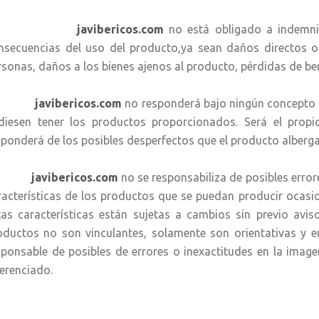
avibericos.com
no está obligado a indemni
nsecuencias del uso del producto,ya sean daños directos o 
rsonas, daños a los bienes ajenos al producto, pérdidas de ben
avibericos.com
no responderá bajo ningún concepto d
diesen tener los productos proporcionados. Será el propi
sponderá de los posibles desperfectos que el producto alberga
avibericos.com
no se responsabiliza de posibles error
racterísticas de los productos que se puedan producir ocasion
tas características están sujetas a cambios sin previo avis
oductos no son vinculantes, solamente son orientativas y
sponsable de posibles de errores o inexactitudes en la imag
ferenciado.