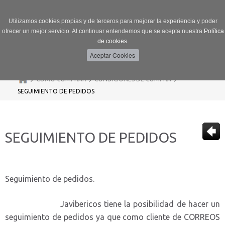
Utilizamos cookies propias y de terceros para mejorar la experiencia y poder
ofrecer un mejor servicio. Al continuar entendemos que se acepta nuestra
Política
de cookies.
Menú
Toggle
navigation
>
>
>
CÓMO COMPRAR
CONDICIONES DE COMPRA
SEGUIMIENTO DE PEDIDOS
SEGUIMIENTO DE PEDIDOS
Seguimiento de pedidos.
Javibericos tiene la posibilidad de hacer un
seguimiento de pedidos ya que como cliente de CORREOS