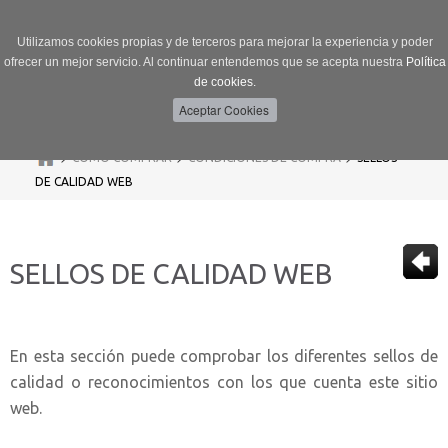
Utilizamos cookies propias y de terceros para mejorar la experiencia y poder
ofrecer un mejor servicio. Al continuar entendemos que se acepta nuestra
Política
de cookies.
Menú
Toggle
navigation
>
>
>
CÓMO COMPRAR
CONDICIONES DE COMPRA
SELLOS
DE CALIDAD WEB
SELLOS DE CALIDAD WEB
En esta sección puede comprobar los diferentes sellos de
calidad o reconocimientos con los que cuenta este sitio
web.