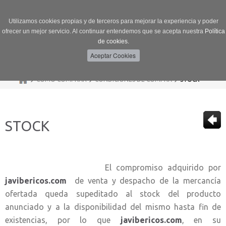
Utilizamos cookies propias y de terceros para mejorar la experiencia y poder
ofrecer un mejor servicio. Al continuar entendemos que se acepta nuestra
Política
de cookies.
Menú
Toggle
navigation
>
>
>
CÓMO COMPRAR
CONDICIONES DE COMPRA
STOCK
STOCK
El compromiso adquirido por
javibericos.com
de venta y despacho de la mercancía
ofertada queda supeditado al stock del producto
anunciado y a la disponibilidad del mismo hasta fin de
existencias, por lo que
javibericos.com
, en su