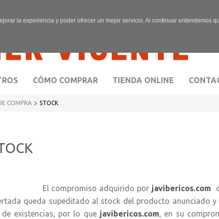
ejorar la experiencia y poder ofrecer un mejor servicio. Al continuar entendemos 
TROS
CÓMO COMPRAR
TIENDA ONLINE
CONTA
>
DE COMPRA
STOCK
TOCK
l compromiso adquirido por
javibericos.com
d
ertada queda supeditado al stock del producto anunciado y 
n de existencias, por lo que
javibericos.com
, en su compromi