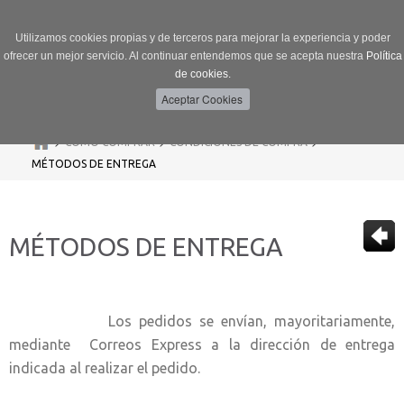
Utilizamos cookies propias y de terceros para mejorar la experiencia y poder
ofrecer un mejor servicio. Al continuar entendemos que se acepta nuestra
Política
de cookies.
Menú
Toggle
navigation
>
>
>
CÓMO COMPRAR
CONDICIONES DE COMPRA
MÉTODOS DE ENTREGA
MÉTODOS DE ENTREGA
Los pedidos se envían, mayoritariamente,
mediante Correos Express a la dirección de entrega
indicada al realizar el pedido.