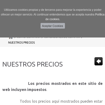
Utilizamos cookies propias y de terceros para mejorar la experiencia y poder
ofrecer un mejor servicio. Al continuar entendemos que se acepta nuestra
Política
de cookies.
Menú
Toggle
navigation
>
>
>
CÓMO COMPRAR
CONDICIONES DE COMPRA
NUESTROS PRECIOS
NUESTROS PRECIOS
Los precios mostrados en este sitio de
web incluyen impuestos
.
Todos los precios aquí mostrados pueden estar