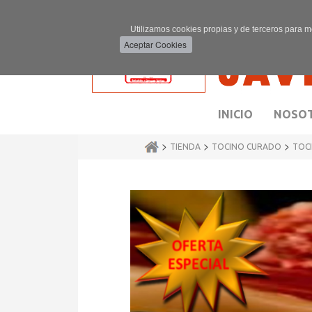
Utilizamos cookies propias y de terceros para m
INICIO
NOSO
>
>
>
TIENDA
TOCINO CURADO
TOCI