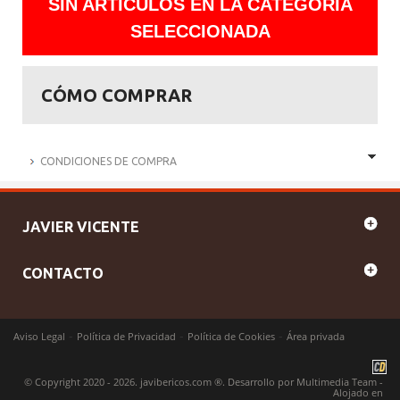
SIN ARTÍCULOS EN LA CATEGORÍA
SELECCIONADA
CÓMO COMPRAR
CONDICIONES DE COMPRA
JAVIER VICENTE
CONTACTO
-
-
-
Aviso Legal
Política de Privacidad
Política de Cookies
Área privada
© Copyright 2020 - 2026. javibericos.com ®. Desarrollo por
Multimedia Team
-
Alojado en